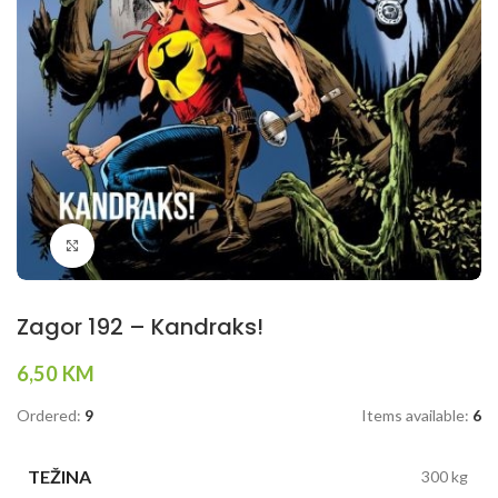
Klikni da povečaš
Zagor 192 – Kandraks!
6,50
KM
Ordered:
9
Items available:
6
TEŽINA
300 kg