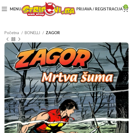
0
MENU
PRIJAVA / REGISTRACIJA
Početna
BONELLI
ZAGOR