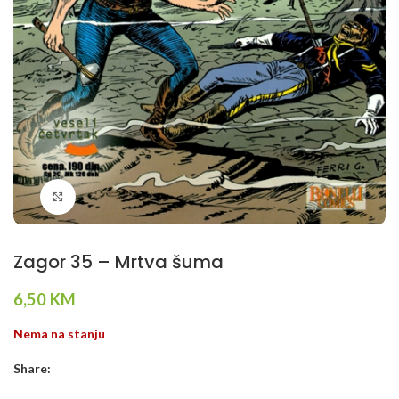
Klikni da povečaš
Zagor 35 – Mrtva šuma
6,50
KM
Nema na stanju
Share: