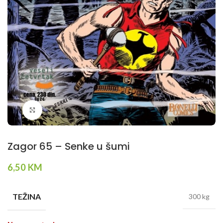
Klikni da povečaš
Zagor 65 – Senke u šumi
6,50
KM
TEŽINA
300 kg