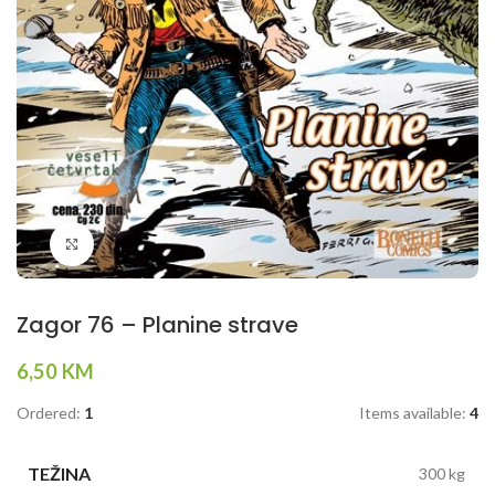
Klikni da povečaš
Zagor 76 – Planine strave
6,50
KM
Ordered:
1
Items available:
4
TEŽINA
300 kg