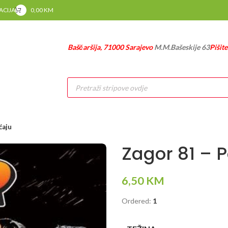
RACIJA
0,00
KM
Baščaršija, 71000 Sarajevo
M.M.Bašeskije 63
Pišit
Products
search
ćaju
Zagor 81 – 
6,50
KM
Ordered:
1