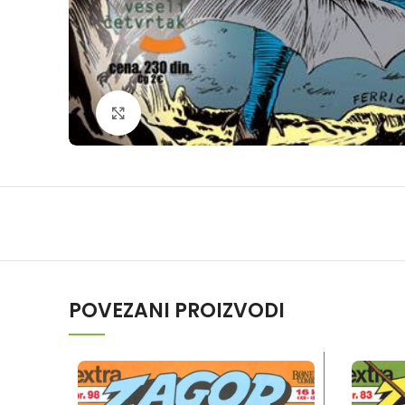
Klikni da povečaš
POVEZANI PROIZVODI