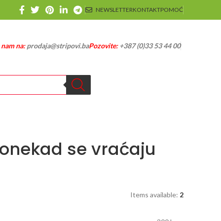
NEWSLETTER
KONTAKT
POMOĆ
e nam na:
prodaja@stripovi.ba
Pozovite:
+387 (0)33 53 44 00
Ponekad se vraćaju
Items available:
2