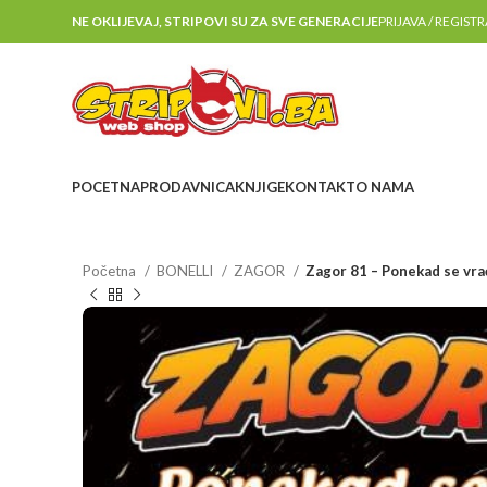
NE OKLIJEVAJ, STRIPOVI SU ZA SVE GENERACIJE
PRIJAVA / REGIST
POCETNA
PRODAVNICA
KNJIGE
KONTAKT
O NAMA
Početna
BONELLI
ZAGOR
Zagor 81 – Ponekad se vra