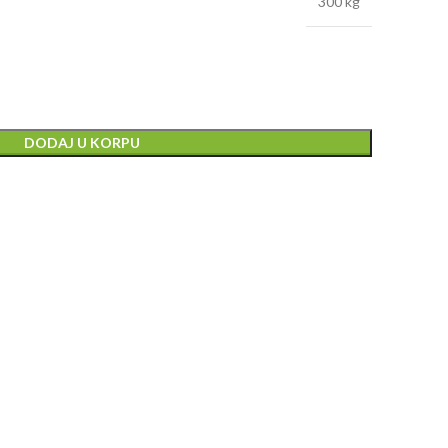
300 kg
DODAJ U KORPU