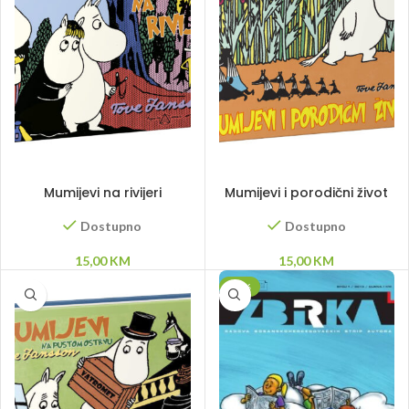
DODAJ U KORPU
DODAJ U KORPU
Mumijevi na rivijeri
Mumijevi i porodični život
Dostupno
Dostupno
15,00
KM
15,00
KM
-10%