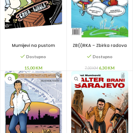
DODAJ U KORPU
DODAJ U KORPU
Mumijevi na pustom
ZB(i)RKA – Zbirka radova
ostrvu
bosanskohercegovačkih
strip autora
Dostupno
Dostupno
Original
Current
15,00
KM
6,30
KM
7,00
KM
price
price
-10%
was:
is:
7,00 KM.
6,30 KM.