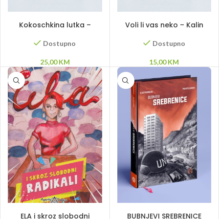
DODAJ U KORPU
DODAJ U KORPU
Kokoschkina lutka –
Voli li vas neko – Kalin
Afonso Cruz
Terzijsky
Dostupno
Dostupno
25,00
KM
15,00
KM
PROČITAJ VIŠE
DODAJ U KORPU
ELA i skroz slobodni
BUBNJEVI SREBRENICE