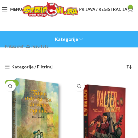
0
MENU
PRIJAVA / REGISTRACIJA
Kategorije
Sorted
Prikaz svih 22 rezultata
by
latest
Kategorije / Filtriraj
-20%