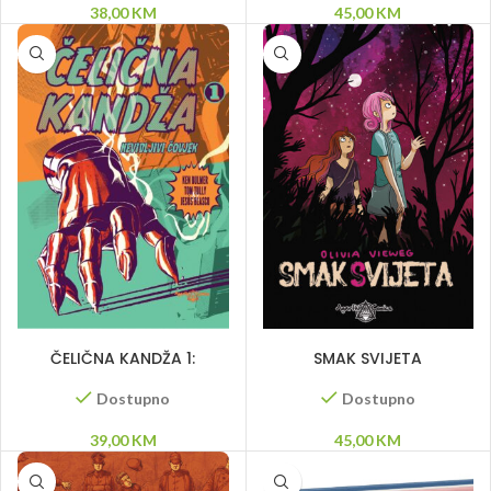
38,00
KM
45,00
KM
DODAJ U KORPU
DODAJ U KORPU
ČELIČNA KANDŽA 1:
SMAK SVIJETA
Nevidljivi čovjek
Dostupno
Dostupno
45,00
KM
39,00
KM