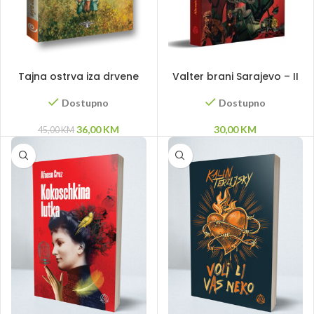
DODAJ U KORPU
DODAJ U KORPU
Tajna ostrva iza drvene
Valter brani Sarajevo – II
ograde
izdanje
Dostupno
Dostupno
Original
Current
36,00
KM
30,00
KM
45,00
KM
price
price
was:
is:
45,00 KM.
36,00 KM.