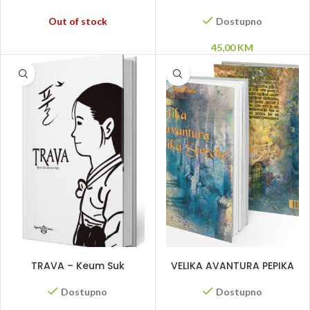
radikali
Out of stock
Dostupno
45,00
KM
DODAJ U KORPU
DODAJ U KORPU
TRAVA – Keum Suk
VELIKA AVANTURA PEPIKA
Gendry-Kim
STRECHE
Dostupno
Dostupno