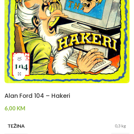
360 product view
Klikni da povečaš
Alan Ford 104 – Hakeri
6,00
KM
TEŽINA
0,3 kg