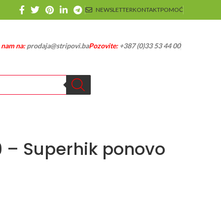
NEWSLETTER
KONTAKT
POMOĆ
e nam na:
prodaja@stripovi.ba
Pozovite:
+387 (0)33 53 44 00
9 – Superhik ponovo