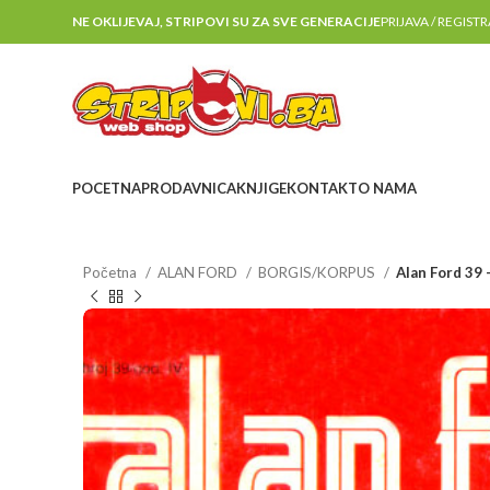
NE OKLIJEVAJ, STRIPOVI SU ZA SVE GENERACIJE
PRIJAVA / REGIST
POCETNA
PRODAVNICA
KNJIGE
KONTAKT
O NAMA
Početna
ALAN FORD
BORGIS/KORPUS
Alan Ford 39 