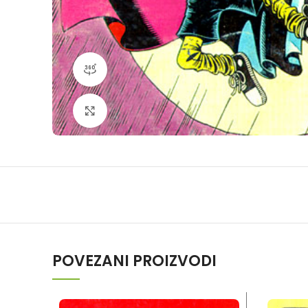
360 product view
Klikni da povečaš
POVEZANI PROIZVODI