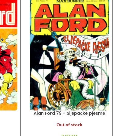
Alan Ford 79 – Sljepačke pjesme
Alan
Out of stock