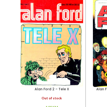
Alan Ford 2 – Tele X
Alan F
Out of stock