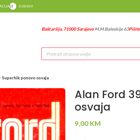
RACIJA
0,00
KM
Baščaršija, 71000 Sarajevo
M.M.Bašeskije 63
Pišit
Products
search
– Superhik ponovo osvaja
Alan Ford 3
osvaja
9,00
KM