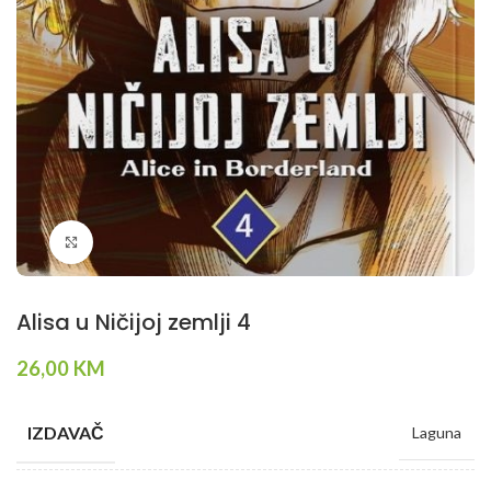
Klikni da povečaš
Alisa u Ničijoj zemlji 4
26,00
KM
IZDAVAČ
Laguna