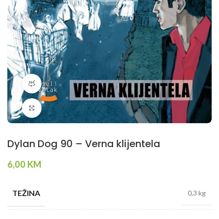
360 product view
Klikni da povečaš
Dylan Dog 90 – Verna klijentela
6,00
KM
TEŽINA
0,3 kg