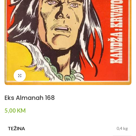
Klikni da povečaš
Eks Almanah 168
5,00
KM
TEŽINA
0,4 kg