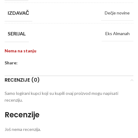
IZDAVAČ
Dečje novine
SERIJAL
Eks Almanah
Nema na stanju
Share:
RECENZIJE (0)
Samo logirani kupci koji su kupili ovaj proizvod mogu napisati
recenziju.
Recenzije
Još nema recenzija.