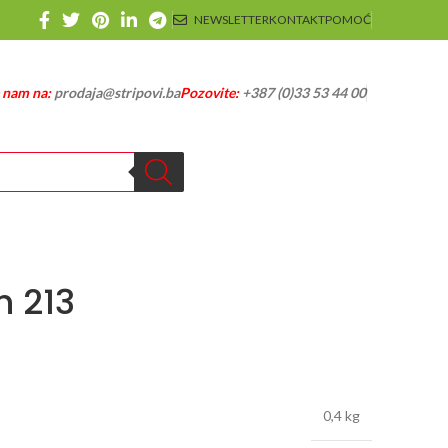
NEWSLETTER
KONTAKT
POMOĆ
e nam na:
prodaja@stripovi.ba
Pozovite:
+387 (0)33 53 44 00
 213
0,4 kg