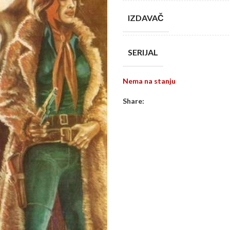
IZDAVAČ
SERIJAL
Nema na stanju
Share: