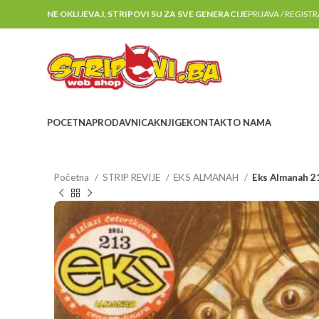
NE OKLIJEVAJ, STRIPOVI SU ZA SVE GENERACIJE
PRIJAVA / REGIST
POCETNA
PRODAVNICA
KNJIGE
KONTAKT
O NAMA
Početna
STRIP REVIJE
EKS ALMANAH
Eks Almanah 2