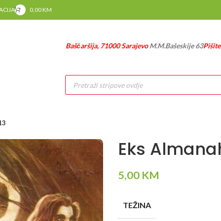
RACIJA
0,00
KM
Baščaršija, 71000 Sarajevo
M.M.Bašeskije 63
Pišit
Products
search
13
Eks Almanah
5,00
KM
TEŽINA