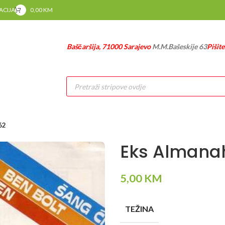
RACIJA
0,00
KM
Baščaršija, 71000 Sarajevo
M.M.Bašeskije 63
Pišit
Products
search
62
Eks Almana
5,00
KM
TEŽINA