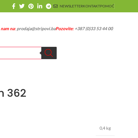
NEWSLETTER
KONTAKT
POMOĆ
e nam na:
prodaja@stripovi.ba
Pozovite:
+387 (0)33 53 44 00
h 362
0,4 kg