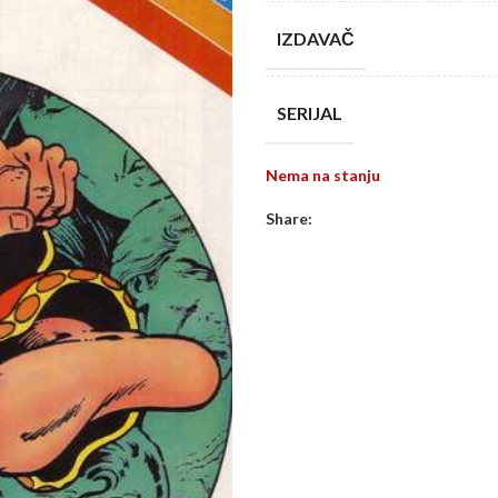
IZDAVAČ
SERIJAL
Nema na stanju
Share: