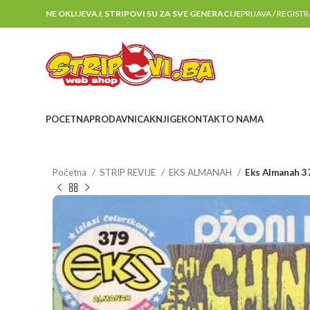
NE OKLIJEVAJ, STRIPOVI SU ZA SVE GENERACIJE
PRIJAVA / REGIST
POCETNA
PRODAVNICA
KNJIGE
KONTAKT
O NAMA
Početna
STRIP REVIJE
EKS ALMANAH
Eks Almanah 3