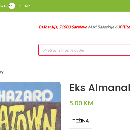
RACIJA
0,00
KM
Baščaršija, 71000 Sarajevo
M.M.Bašeskije 63
Pišit
Products
search
79
Eks Almana
5,00
KM
TEŽINA