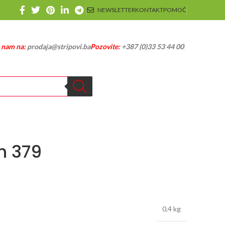
NEWSLETTER
KONTAKT
POMOĆ
e nam na:
prodaja@stripovi.ba
Pozovite:
+387 (0)33 53 44 00
h 379
0,4 kg