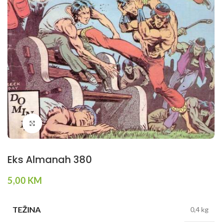
Klikni da povečaš
Eks Almanah 380
5,00
KM
TEŽINA
0,4 kg