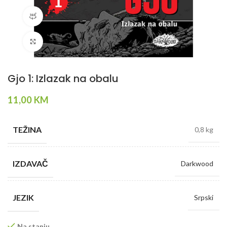
360 product view
Klikni da povečaš
Gjo 1: Izlazak na obalu
11,00
KM
TEŽINA
0,8 kg
IZDAVAČ
Darkwood
JEZIK
Srpski
Na stanju