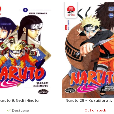
aruto 9: Neđi i Hinata
Naruto 29 – Kakaši protiv I
Out of stock
Dostupno