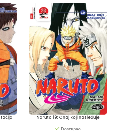
taćija
Naruto 19: Onaj koji nasleđuje
N
Dostupno