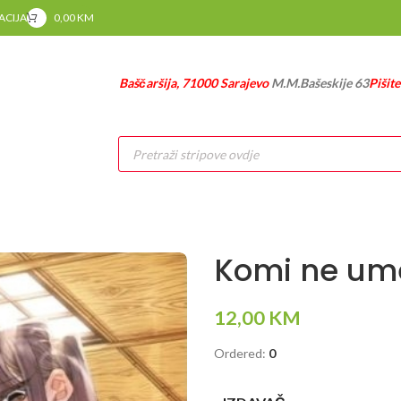
RACIJA
0,00
KM
Baščaršija, 71000 Sarajevo
M.M.Bašeskije 63
Pišit
Products
search
Komi ne um
12,00
KM
Ordered:
0