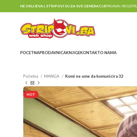
NE OKLIJEVAJ, STRIPOVI SU ZA SVE GENERACIJE
PRIJAVA / REGIST
POCETNA
PRODAVNICA
KNJIGE
KONTAKT
O NAMA
Početna
MANGA
Komi ne ume da komunicira 32
HOT