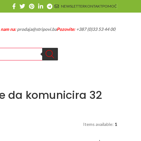
NEWSLETTER
KONTAKT
POMOĆ
e nam na:
prodaja@stripovi.ba
Pozovite:
+387 (0)33 53 44 00
e da komunicira 32
Items available:
1