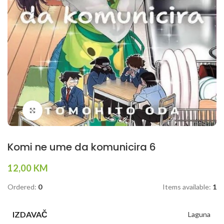
Klikni da povečaš
Komi ne ume da komunicira 6
12,00
KM
Ordered:
0
Items available:
1
IZDAVAČ
Laguna