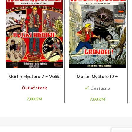
PROČITAJ VIŠE
DODAJ U KORPU
Martin Mystere 7 – Veliki
Martin Mystere 10 –
Hudini
Grendel!
Out of stock
Dostupno
7,00
KM
7,00
KM