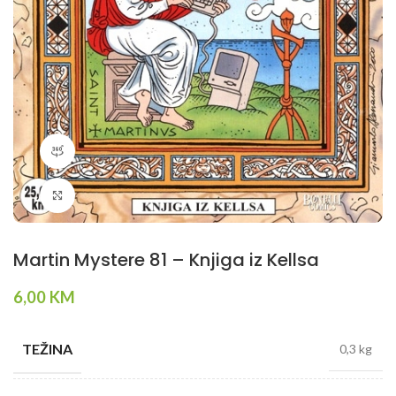
360 product view
Klikni da povečaš
Martin Mystere 81 – Knjiga iz Kellsa
6,00
KM
TEŽINA
0,3 kg