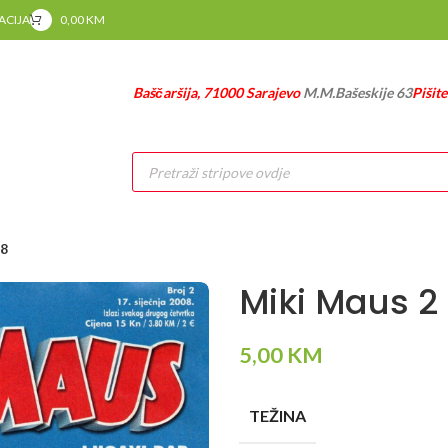
RACIJA
0,00
KM
Baščaršija, 71000 Sarajevo
M.M.Bašeskije 63
Pišit
Products
search
08
Miki Maus 2
5,00
KM
TEŽINA