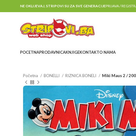
NE OKLIJEVAJ, STRIPOVI SU ZA SVE GENERACIJE
PRIJAVA / REGIST
POCETNA
PRODAVNICA
KNJIGE
KONTAKT
O NAMA
Početna
BONELLI
RIZNICA BONELI
Miki Maus 2 / 20