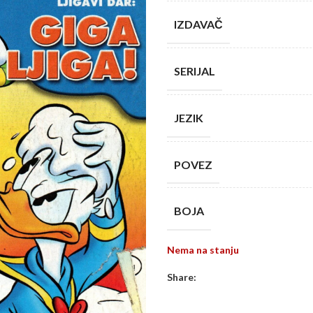
IZDAVAČ
SERIJAL
JEZIK
POVEZ
BOJA
Nema na stanju
Share: