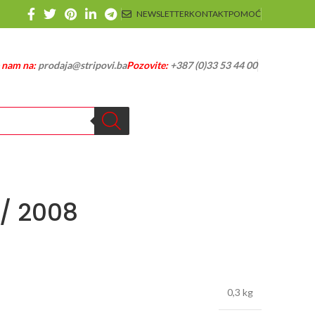
NEWSLETTER
KONTAKT
POMOĆ
e nam na:
prodaja@stripovi.ba
Pozovite:
+387 (0)33 53 44 00
 / 2008
0,3 kg