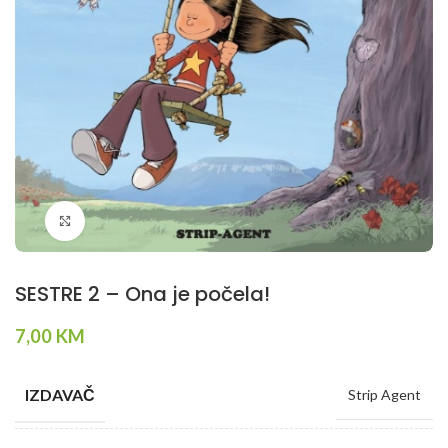
Klikni da povečaš
SESTRE 2 – Ona je počela!
7,00
KM
IZDAVAČ
Strip Agent