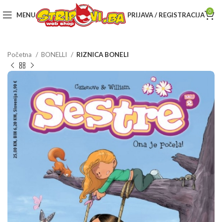
0
MENU
PRIJAVA / REGISTRACIJA
Početna
BONELLI
RIZNICA BONELI