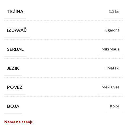
TEŽINA
0,3 kg
IZDAVAČ
Egmont
SERIJAL
Miki Maus
JEZIK
Hrvatski
POVEZ
Meki uvez
BOJA
Kolor
Nema na stanju