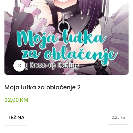
Klikni da povečaš
Moja lutka za oblačenje 2
12,00
KM
TEŽINA
0,25 kg