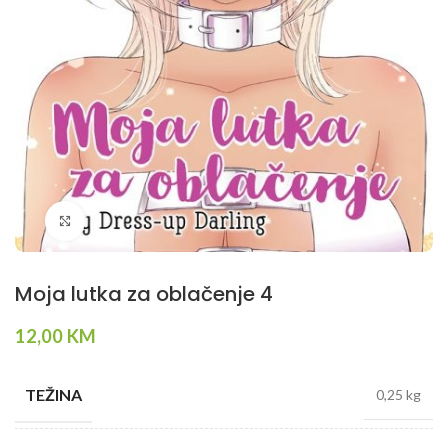
Klikni da povečaš
Moja lutka za oblačenje 4
12,00
KM
TEŽINA
0,25 kg