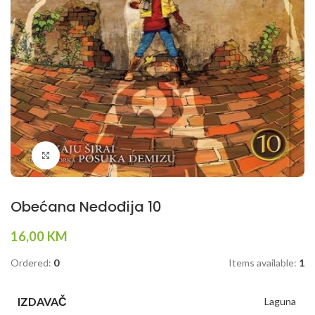
Klikni da povečaš
Obećana Nedođija 10
16,00
KM
Ordered:
0
Items available:
1
IZDAVAČ
Laguna