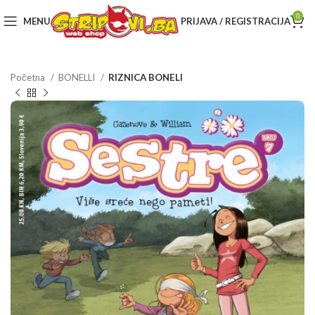
0
MENU
PRIJAVA / REGISTRACIJA
Početna
BONELLI
RIZNICA BONELI