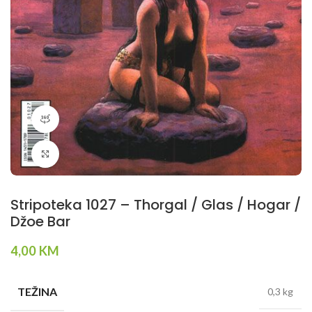
360 product view
Klikni da povečaš
Stripoteka 1027 – Thorgal / Glas / Hogar /
Džoe Bar
4,00
KM
TEŽINA
0,3 kg