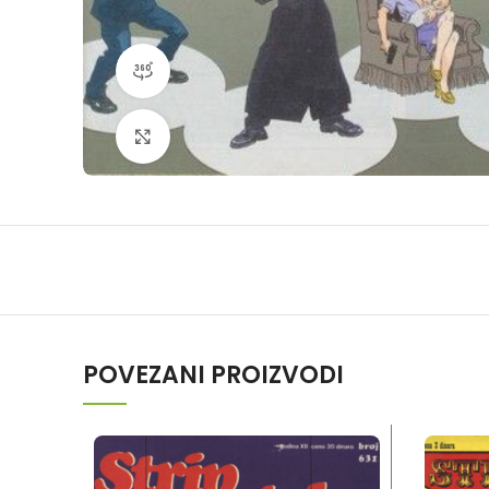
360 product view
Klikni da povečaš
POVEZANI PROIZVODI