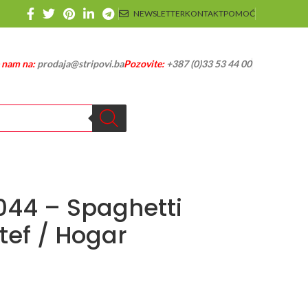
NEWSLETTER
KONTAKT
POMOĆ
e nam na:
prodaja@stripovi.ba
Pozovite:
+387 (0)33 53 44 00
1044 – Spaghetti
itef / Hogar