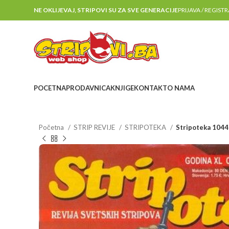
NE OKLIJEVAJ, STRIPOVI SU ZA SVE GENERACIJE
PRIJAVA / REGIST
POCETNA
PRODAVNICA
KNJIGE
KONTAKT
O NAMA
Početna
STRIP REVIJE
STRIPOTEKA
Stripoteka 1044 