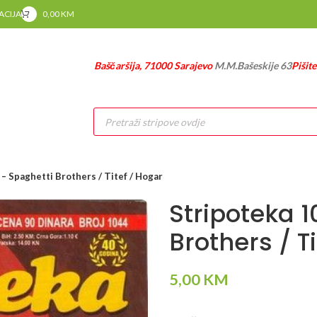
RACIJA
0,00
KM
Baščaršija, 71000 Sarajevo
M.M.Bašeskije 63
Pišit
Products
search
– Spaghetti Brothers / Titef / Hogar
Stripoteka 
Brothers / T
5,00
KM