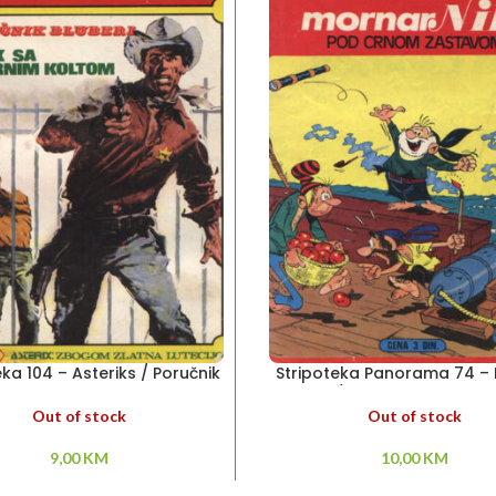
eka 104 – Asteriks / Poručnik
Stripoteka Panorama 74 –
Bluberi
Nik / Pod crnom zasta
Out of stock
Out of stock
9,00
KM
10,00
KM