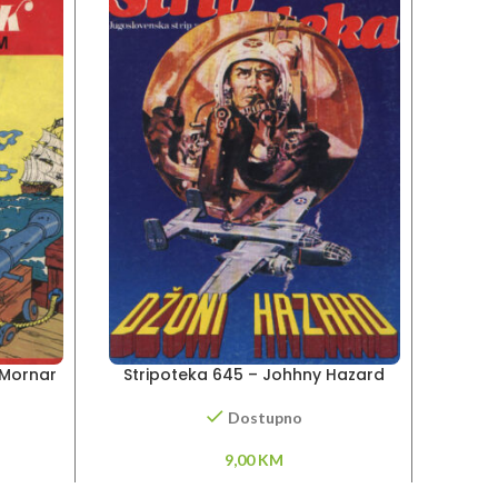
 Mornar
Stripoteka 645 – Johhny Hazard
Stri
vom
Tarza
Dostupno
9,00
KM