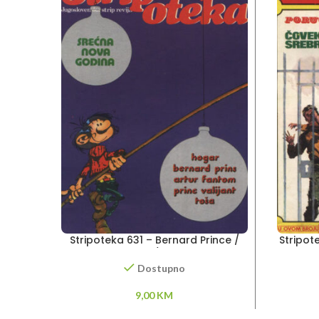
Stripoteka 631 – Bernard Prince /
Stripot
Artur Fantom / Princ Valiant
Dostupno
9,00
KM