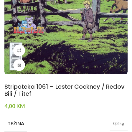
360 product view
Klikni da povečaš
Stripoteka 1061 – Lester Cockney / Redov
Bili / Titef
4,00
KM
TEŽINA
0,3 kg