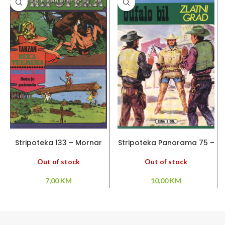
PROČITAJ VIŠE
PROČITAJ VIŠE
Stripoteka 133 – Mornar
Stripoteka Panorama 75 –
Nik / Tarzan
Bufalo Bil
Out of stock
Out of stock
7,00
KM
10,00
KM