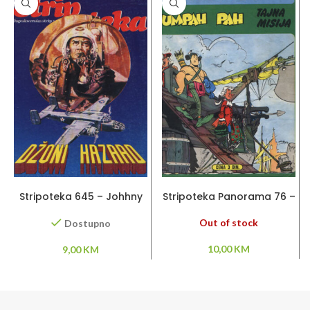
DODAJ U KORPU
PROČITAJ VIŠE
Stripoteka 645 – Johhny
Stripoteka Panorama 76 –
Hazard
Umpah Pah
Out of stock
Dostupno
10,00
KM
9,00
KM