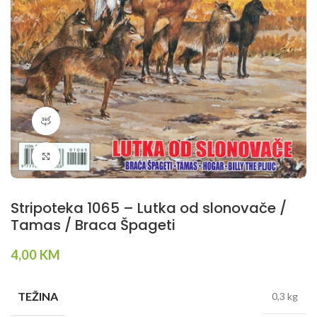
360 product view
Klikni da povečaš
Stripoteka 1065 – Lutka od slonovače /
Tamas / Braca Špageti
4,00
KM
TEŽINA
0,3 kg