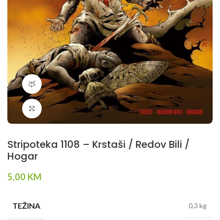
360 product view
Klikni da povečaš
Stripoteka 1108 – Krstaši / Redov Bili /
Hogar
5,00
KM
TEŽINA
0,3 kg