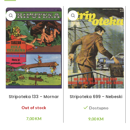
PROČITAJ VIŠE
DODAJ U KORPU
Stripoteka 133 – Mornar
Stripoteka 699 – Nebeski
Nik / Tarzan
Soko / Tarzan / Princ
Valiant / Gusareva kči
Out of stock
Dostupno
7,00
KM
9,00
KM