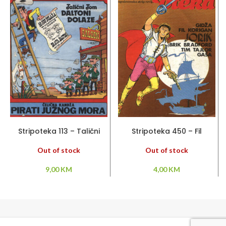
PROČITAJ VIŠE
PROČITAJ VIŠE
Stripoteka 113 – Talični
Stripoteka 450 – Fil
Tom / Čelična Kandža
Korigan / Jorik / Brik
Bradford / Gaša
Out of stock
Out of stock
9,00
KM
4,00
KM