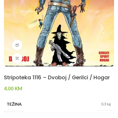
360 product view
Klikni da povečaš
Stripoteka 1116 – Dvoboj / Gerilci / Hogar
4,00
KM
TEŽINA
0,3 kg