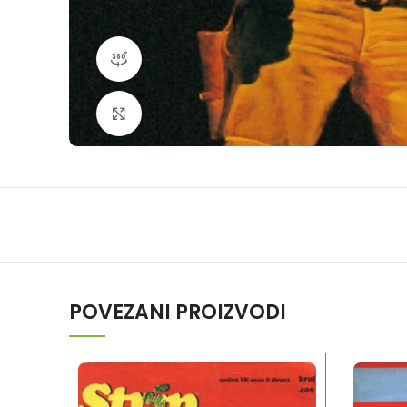
360 product view
Klikni da povečaš
POVEZANI PROIZVODI