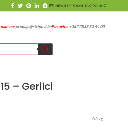
NEWSLETTER
KONTAKT
POMOĆ
e nam na:
prodaja@stripovi.ba
Pozovite:
+387 (0)33 53 44 00
15 – Gerilci
0,3 kg