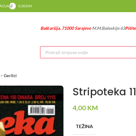
RACIJA
0,00
KM
Baščaršija, 71000 Sarajevo
M.M.Bašeskije 63
Pišit
Products
search
– Gerilci
Stripoteka 11
4,00
KM
TEŽINA