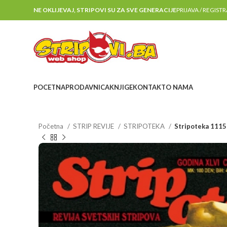
NE OKLIJEVAJ, STRIPOVI SU ZA SVE GENERACIJE
PRIJAVA / REGIST
POCETNA
PRODAVNICA
KNJIGE
KONTAKT
O NAMA
Početna
STRIP REVIJE
STRIPOTEKA
Stripoteka 1115 