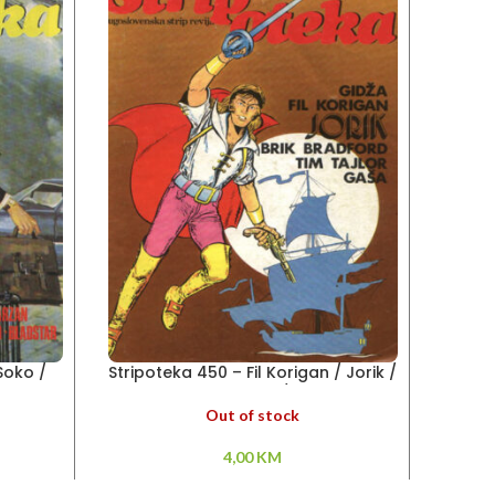
Soko /
Stripoteka 450 – Fil Korigan / Jorik /
Stri
usareva
Brik Bradford / Gaša
T
Out of stock
4,00
KM