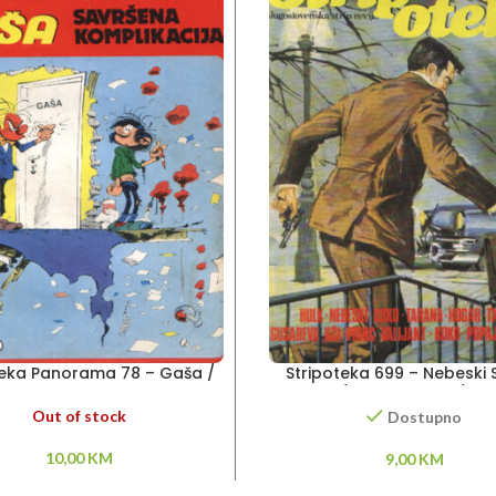
teka Panorama 78 – Gaša /
Stripoteka 699 – Nebeski 
avršena komplikacija
Tarzan / Princ Valiant / G
kči
Out of stock
Dostupno
10,00
KM
9,00
KM