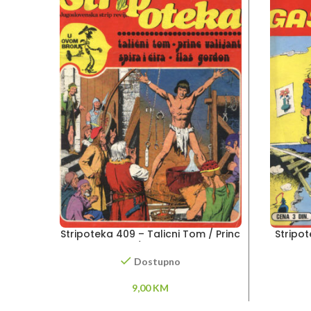
Stripoteka 409 – Talicni Tom / Princ
Stripo
Valijant / Flas Gordon
S
Dostupno
9,00
KM