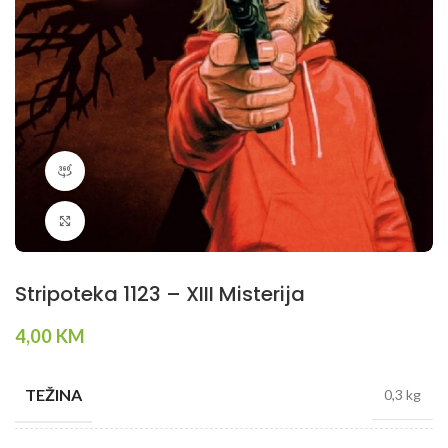
360 product view
Klikni da povečaš
Stripoteka 1123 – XIII Misterija
4,00
KM
TEŽINA
0,3 kg