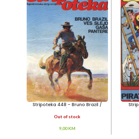
Stripoteka 448 – Bruno Brazil /
Stri
Pantere / Ves Slejd
Out of stock
9,00
KM