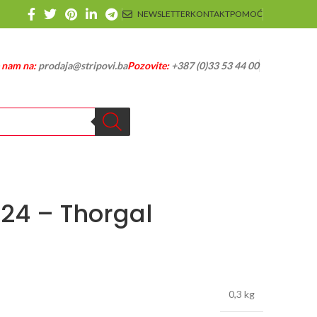
NEWSLETTER
KONTAKT
POMOĆ
e nam na:
prodaja@stripovi.ba
Pozovite:
+387 (0)33 53 44 00
124 – Thorgal
0,3 kg