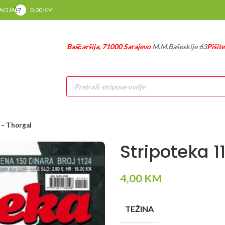
RACIJA
0,00
KM
Baščaršija, 71000 Sarajevo
M.M.Bašeskije 63
Pišit
Products
search
 – Thorgal
Stripoteka 1
4,00
KM
TEŽINA