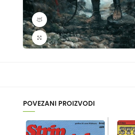
360 product view
Klikni da povečaš
POVEZANI PROIZVODI