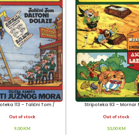
poteka 113 – Talični Tom /
Stripoteka 93 – Mornar N
Čelična Kandža
Asteriks
Out of stock
Out of stock
9,00
KM
10,00
KM