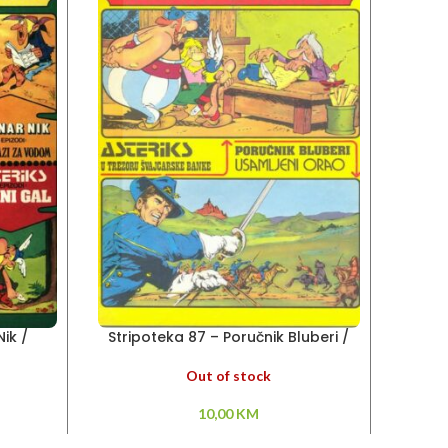
ik /
Stripoteka 87 – Poručnik Bluberi /
St
Asteriks
Out of stock
10,00
KM