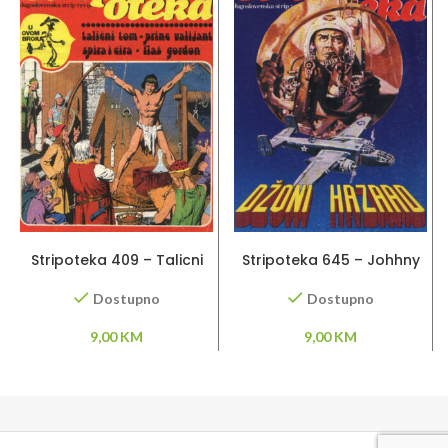
DODAJ U KORPU
DODAJ U KORPU
Stripoteka 409 – Talicni
Stripoteka 645 – Johhny
Tom / Princ Valijant / Flas
Hazard
Gordon
Dostupno
Dostupno
9,00
KM
9,00
KM