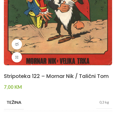
360 product view
Klikni da povečaš
Stripoteka 122 – Mornar Nik / Talični Tom
7,00
KM
TEŽINA
0,3 kg