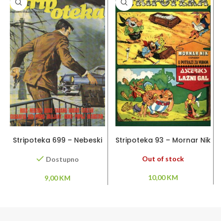
DODAJ U KORPU
PROČITAJ VIŠE
Stripoteka 699 – Nebeski
Stripoteka 93 – Mornar Nik
Soko / Tarzan / Princ
/ Asteriks
Valiant / Gusareva kči
Out of stock
Dostupno
10,00
KM
9,00
KM