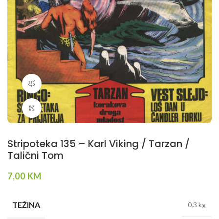
360 product view
Klikni da povečaš
Stripoteka 135 – Karl Viking / Tarzan /
Talični Tom
7,00
KM
TEŽINA
0,3 kg