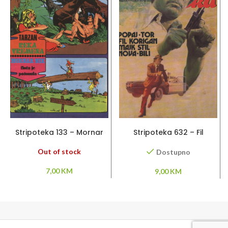
PROČITAJ VIŠE
DODAJ U KORPU
Stripoteka 133 – Mornar
Stripoteka 632 – Fil
Nik / Tarzan
Korigan/ Majk Stil / Tor /
Popaj
Out of stock
Dostupno
7,00
KM
9,00
KM