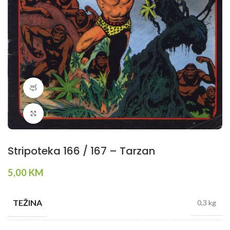
360 product view
Klikni da povečaš
Stripoteka 166 / 167 – Tarzan
5,00
KM
TEŽINA
0,3 kg