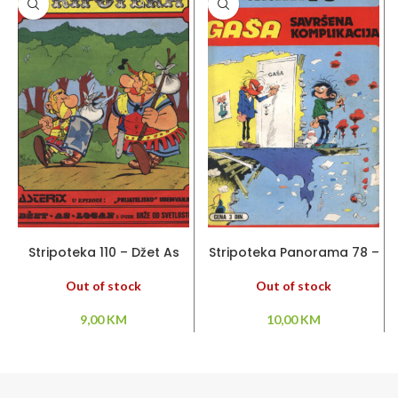
PROČITAJ VIŠE
PROČITAJ VIŠE
Stripoteka 110 – Džet As
Stripoteka Panorama 78 –
Logan / Asteriks
Gaša / Savršena
komplikacija
Out of stock
Out of stock
9,00
KM
10,00
KM