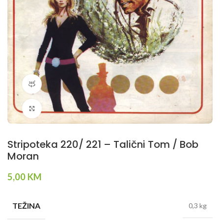
360 product view
Klikni da povečaš
Stripoteka 220/ 221 – Talični Tom / Bob
Moran
5,00
KM
TEŽINA
0,3 kg