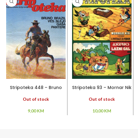
PROČITAJ VIŠE
PROČITAJ VIŠE
Stripoteka 448 – Bruno
Stripoteka 93 – Mornar Nik
Brazil / Pantere / Ves Slejd
/ Asteriks
Out of stock
Out of stock
9,00
KM
10,00
KM