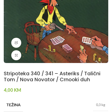
360 product view
Klikni da povečaš
Stripoteka 340 / 341 – Asteriks / Talični
Tom / Nova Novator / Crnooki duh
4,00
KM
TEŽINA
0,3 kg