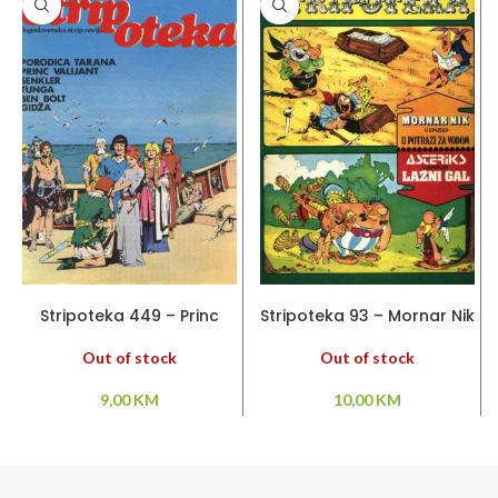
PROČITAJ VIŠE
PROČITAJ VIŠE
Stripoteka 449 – Princ
Stripoteka 93 – Mornar Nik
Valiant / Senkler/ Tunga /
/ Asteriks
Porodica Tarana
Out of stock
Out of stock
9,00
KM
10,00
KM