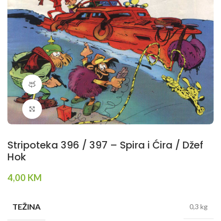
360 product view
Klikni da povečaš
Stripoteka 396 / 397 – Spira i Ćira / Džef
Hok
4,00
KM
TEŽINA
0,3 kg