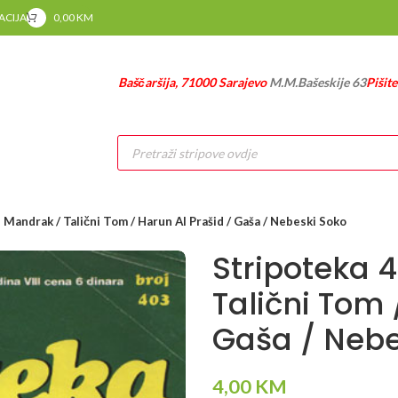
RACIJA
0,00
KM
Baščaršija, 71000 Sarajevo
M.M.Bašeskije 63
Pišit
Products
search
 Mandrak / Talični Tom / Harun Al Prašid / Gaša / Nebeski Soko
Stripoteka 
Talični Tom 
Gaša / Nebe
4,00
KM