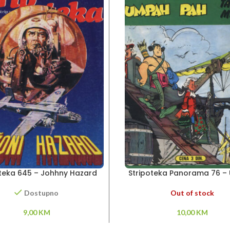
oteka 645 – Johhny Hazard
Stripoteka Panorama 76 
Pah
Out of stock
Dostupno
10,00
KM
9,00
KM