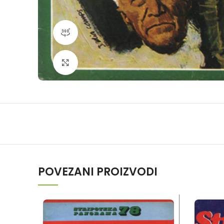
360 product view
Klikni da povečaš
POVEZANI PROIZVODI