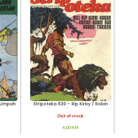
– Umpah
Stripoteka 630 – Rip Kirby / Robin
Stri
Hud / Konan / Kobra / Tarana
Tarza
Out of stock
4,00
KM