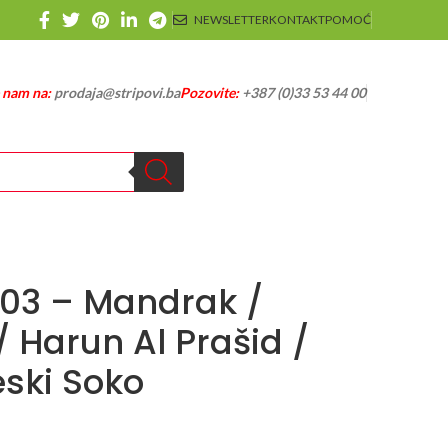
NEWSLETTER
KONTAKT
POMOĆ
e nam na:
prodaja@stripovi.ba
Pozovite:
+387 (0)33 53 44 00
403 – Mandrak /
/ Harun Al Prašid /
ski Soko