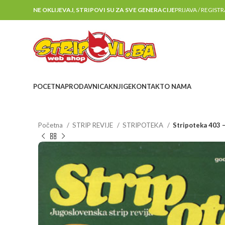
NE OKLIJEVAJ, STRIPOVI SU ZA SVE GENERACIJE
PRIJAVA / REGIST
POCETNA
PRODAVNICA
KNJIGE
KONTAKT
O NAMA
Početna
STRIP REVIJE
STRIPOTEKA
Stripoteka 403 –