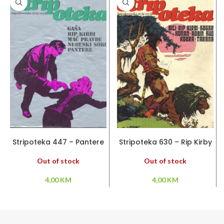
PROČITAJ VIŠE
PROČITAJ VIŠE
Stripoteka 447 – Pantere
Stripoteka 630 – Rip Kirby
/ Rip Kirby / Gaša /
/ Robin Hud / Konan /
Kobra / Tarana
Out of stock
Out of stock
4,00
KM
4,00
KM