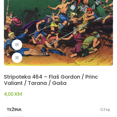
360 product view
Klikni da povečaš
Stripoteka 464 – Flaš Gordon / Princ
Valiant / Tarana / Gaša
4,00
KM
TEŽINA
0,3 kg