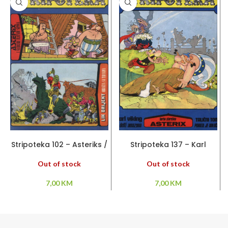
PROČITAJ VIŠE
PROČITAJ VIŠE
Stripoteka 102 – Asteriks /
Stripoteka 137 – Karl
Lik Orijent
Viking / Asteriks / Talični
Tom
Out of stock
Out of stock
7,00
KM
7,00
KM