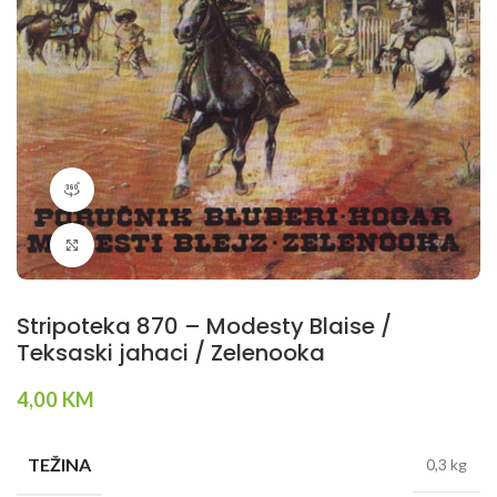
360 product view
Klikni da povečaš
Stripoteka 870 – Modesty Blaise /
Teksaski jahaci / Zelenooka
4,00
KM
TEŽINA
0,3 kg