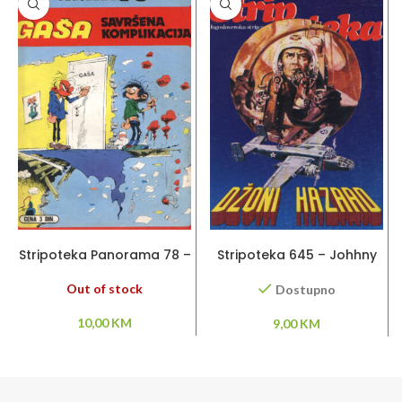
PROČITAJ VIŠE
DODAJ U KORPU
Stripoteka Panorama 78 –
Stripoteka 645 – Johhny
Gaša / Savršena
Hazard
komplikacija
Out of stock
Dostupno
10,00
KM
9,00
KM