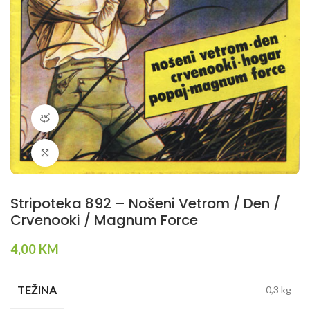
360 product view
Klikni da povečaš
Stripoteka 892 – Nošeni Vetrom / Den /
Crvenooki / Magnum Force
4,00
KM
TEŽINA
0,3 kg