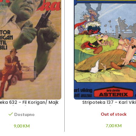
eka 632 – Fil Korigan/ Majk
Stripoteka 137 – Karl Vik
Stil / Tor / Popaj
Asteriks / Talični To
Out of stock
Dostupno
7,00
KM
9,00
KM