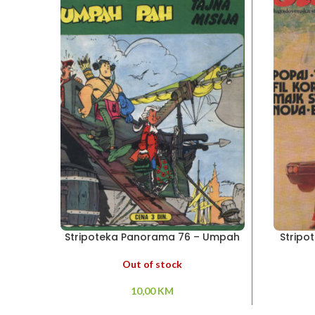
Stripoteka Panorama 76 – Umpah
Stripot
Pah
Out of stock
10,00
KM