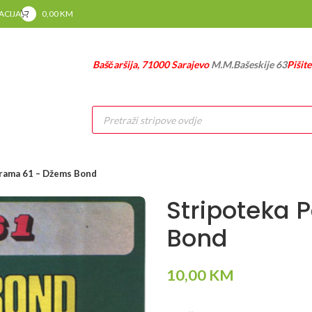
RACIJA
0,00
KM
Baščaršija, 71000 Sarajevo
M.M.Bašeskije 63
Pišit
Products
search
orama 61 – Džems Bond
Stripoteka 
Bond
10,00
KM