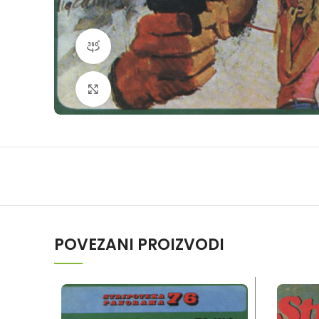
360 product view
Klikni da povečaš
POVEZANI PROIZVODI