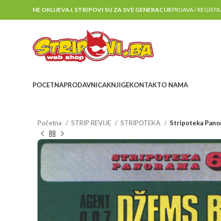
NE OKLIJEVAJ, STRIPOVI SU ZA SVE GENERACIJE
PRIJAVA / REGIST
POCETNA
PRODAVNICA
KNJIGE
KONTAKT
O NAMA
Početna
STRIP REVIJE
STRIPOTEKA
Stripoteka Pan