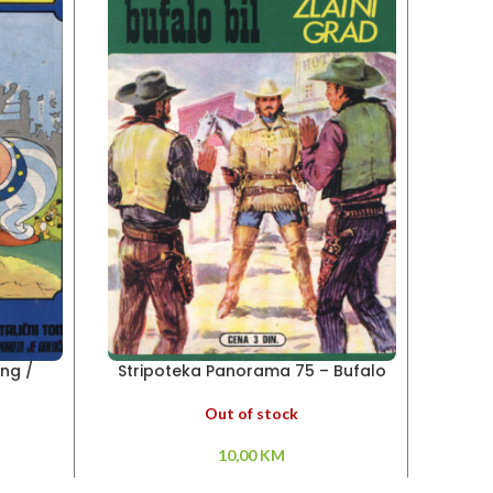
ing /
Stripoteka Panorama 75 – Bufalo
Stri
m
Bil
Senkl
Out of stock
10,00
KM