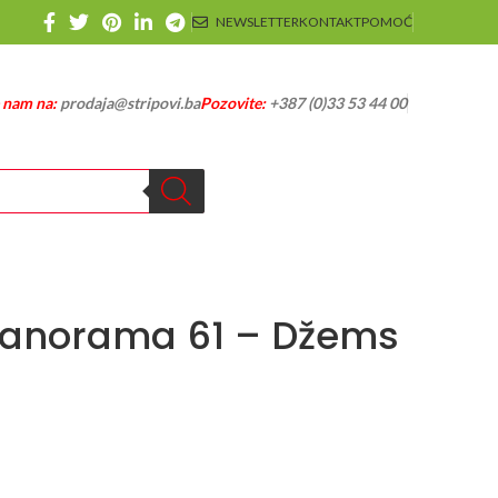
NEWSLETTER
KONTAKT
POMOĆ
e nam na:
prodaja@stripovi.ba
Pozovite:
+387 (0)33 53 44 00
Panorama 61 – Džems