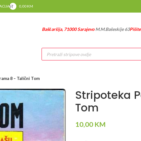
RACIJA
0,00
KM
Baščaršija, 71000 Sarajevo
M.M.Bašeskije 63
Pišit
Products
search
rama 8 – Talični Tom
Stripoteka 
Tom
10,00
KM