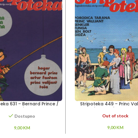
teka 631 – Bernard Prince /
Stripoteka 449 – Princ Val
r Fantom / Princ Valiant
Senkler/ Tunga / Porodica
Out of stock
Dostupno
9,00
KM
9,00
KM