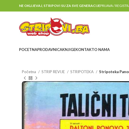
NE OKLIJEVAJ, STRIPOVI SU ZA SVE GENERACIJE
PRIJAVA / REGIST
POCETNA
PRODAVNICA
KNJIGE
KONTAKT
O NAMA
Početna
STRIP REVIJE
STRIPOTEKA
Stripoteka Pano