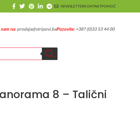
NEWSLETTER
KONTAKT
POMOĆ
e nam na:
prodaja@stripovi.ba
Pozovite:
+387 (0)33 53 44 00
Panorama 8 – Talični