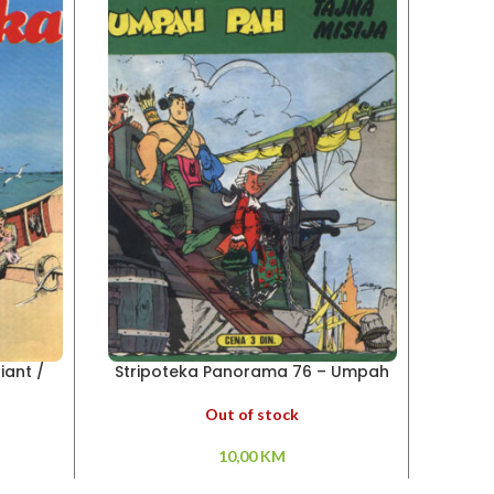
iant /
Stripoteka Panorama 76 – Umpah
Str
 Tarana
Pah
Out of stock
10,00
KM