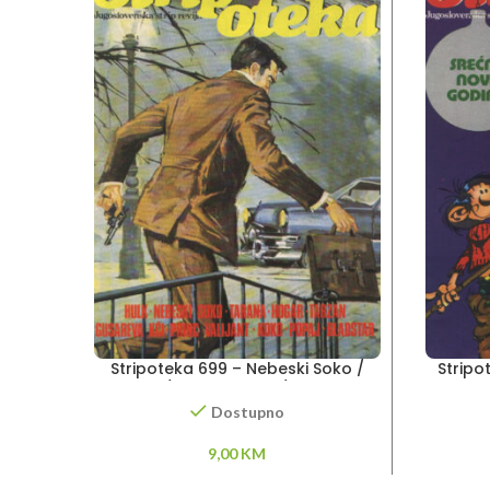
Stripoteka 699 – Nebeski Soko /
Stripo
Tarzan / Princ Valiant / Gusareva
Artu
kči
Dostupno
9,00
KM