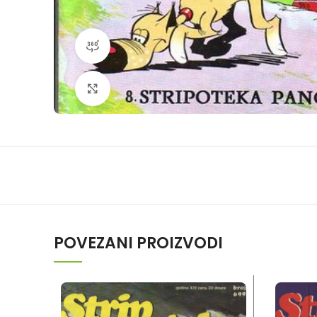
360 product view
Klikni da povečaš
POVEZANI PROIZVODI