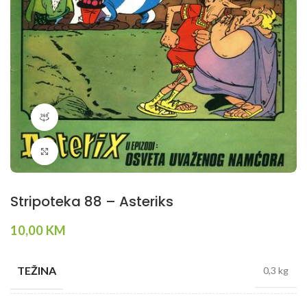
360 product view
Klikni da povečaš
Stripoteka 88 – Asteriks
10,00
KM
TEŽINA
0,3 kg