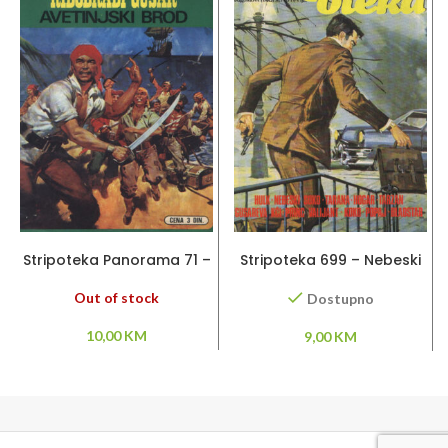
PROČITAJ VIŠE
DODAJ U KORPU
Stripoteka Panorama 71 –
Stripoteka 699 – Nebeski
Riđobradi gusar
Soko / Tarzan / Princ
Valiant / Gusareva kči
Out of stock
Dostupno
10,00
KM
9,00
KM