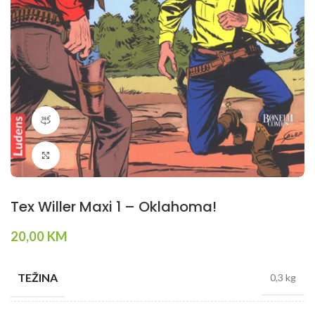
360 product view
Klikni da povečaš
Tex Willer Maxi 1 – Oklahoma!
20,00
KM
TEŽINA
0,3 kg