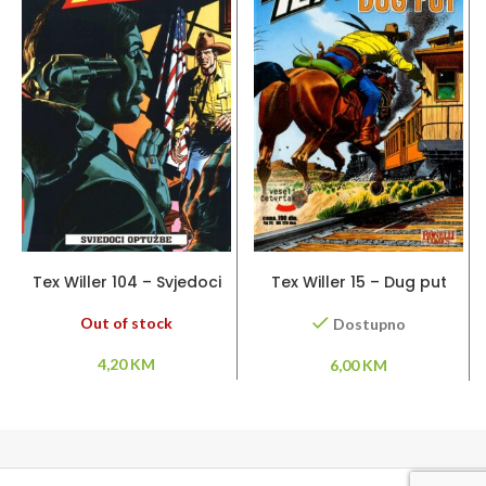
PROČITAJ VIŠE
DODAJ U KORPU
Tex Willer 104 – Svjedoci
Tex Willer 15 – Dug put
optužbe
Out of stock
Dostupno
4,20
KM
6,00
KM