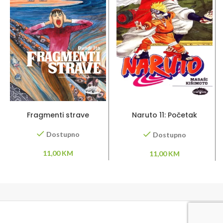
DODAJ U KORPU
DODAJ U KORPU
Fragmenti strave
Naruto 11: Početak
šegrtovanja
Dostupno
Dostupno
11,00
KM
11,00
KM