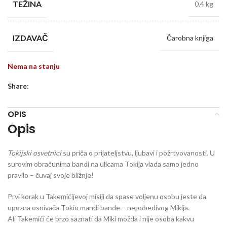
TEŽINA
0,4 kg
IZDAVAČ
Čarobna knjiga
Nema na stanju
Share:
OPIS
Opis
Tokijski osvetnici
su priča o prijateljstvu, ljubavi i požrtvovanosti. U
surovim obračunima bandi na ulicama Tokija vlada samo jedno
pravilo – čuvaj svoje bližnje!
Prvi korak u Takemićijevoj misiji da spase voljenu osobu jeste da
upozna osnivača Tokio manđi bande – nepobedivog Mikija.
Ali Takemići će brzo saznati da Miki možda i nije osoba kakvu