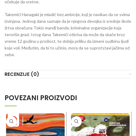
očekuje da sretne.
Takemići Hanagaki je mladić bez ambicije, koji je navikao da se svima
izvinjava. Jednog dana saznaje da je njegova devojka iz srednje škole
žrtva obračuna Tokio manđi bande, kriminalne organizacije koja
teroriše grad. Istog dana Takemići otkriva da može da skače kroz
vreme 12 godina u prošlost, te dobija priliku da izmeni sudbinu ljudi
koje voli. Međutim, da bi to učinio, mora da se suprotstavi jačima od
sebe.
RECENZIJE (0)
POVEZANI PROIZVODI